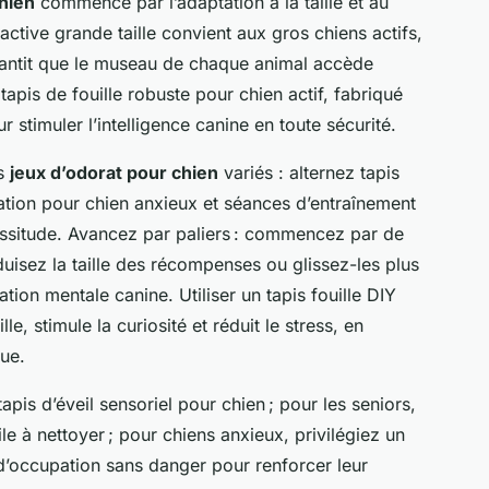
chien
commence par l’adaptation à la taille et au
ctive grande taille convient aux gros chiens actifs,
arantit que le museau de chaque animal accède
tapis de fouille robuste pour chien actif, fabriqué
 stimuler l’intelligence canine en toute sécurité.
es
jeux d’odorat pour chien
variés : alternez tapis
pation pour chien anxieux et séances d’entraînement
lassitude. Avancez par paliers : commencez par de
éduisez la taille des récompenses ou glissez-les plus
ion mentale canine. Utiliser un tapis fouille DIY
le, stimule la curiosité et réduit le stress, en
ue.
apis d’éveil sensoriel pour chien ; pour les seniors,
le à nettoyer ; pour chiens anxieux, privilégiez un
 d’occupation sans danger pour renforcer leur