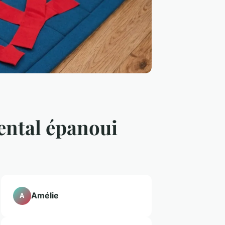
mental épanoui
Amélie
A